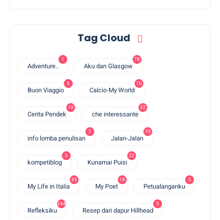
Tag Cloud
1
78
Adventure..
Aku dan Glasgow
5
10
Buon Viaggio
Calcio-My World
10
32
Cerita Pendek
che interessante
2
70
info lomba penulisan
Jalan-Jalan
3
22
kompetiblog
Kunamai Puisi
35
18
5
My Life in Italia
My Poet
Petualanganku
244
5
Refleksiku
Resep dari dapur Hillhead