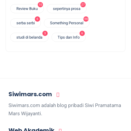
10
27
Review Buku
sepertinya prosa
6
180
serba serbi
Something Personal
3
6
studi di belanda
Tips dan Info
Siwimars.com
Siwimars.com adalah blog pribadi Siwi Pramatama
Mars Wijayanti.
Web Akademik