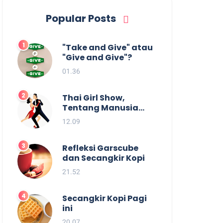
Popular Posts
"Take and Give" atau
"Give and Give"?
01.36
Thai Girl Show,
Tentang Manusia
dan Batas
12.09
Kesenangan.
Refleksi Garscube
dan Secangkir Kopi
21.52
Secangkir Kopi Pagi
ini
20.07