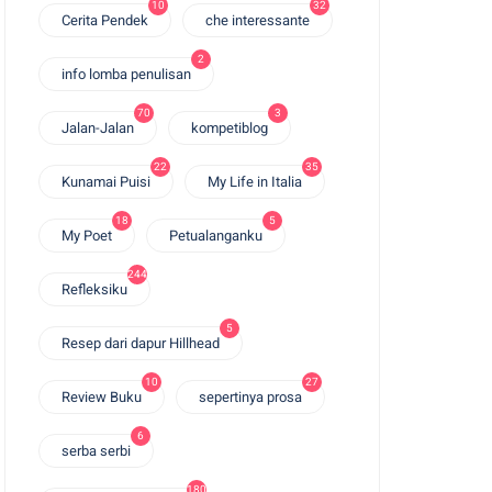
10
32
Cerita Pendek
che interessante
2
info lomba penulisan
70
3
Jalan-Jalan
kompetiblog
22
35
Kunamai Puisi
My Life in Italia
18
5
My Poet
Petualanganku
244
Refleksiku
5
Resep dari dapur Hillhead
10
27
Review Buku
sepertinya prosa
6
serba serbi
180