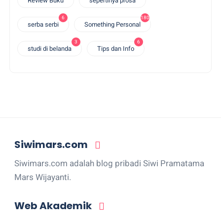
Review Buku
sepertinya prosa
6
180
serba serbi
Something Personal
3
6
studi di belanda
Tips dan Info
Siwimars.com
Siwimars.com adalah blog pribadi Siwi Pramatama
Mars Wijayanti.
Web Akademik