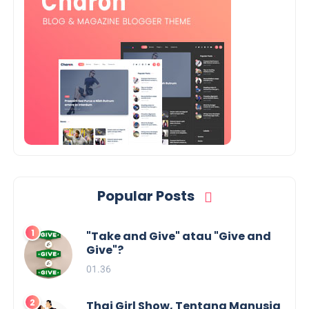
Popular Posts
"Take and Give" atau "Give and
Give"?
01.36
Thai Girl Show, Tentang Manusia