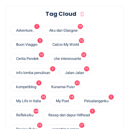
Tag Cloud
1
78
Adventure..
Aku dan Glasgow
5
10
Buon Viaggio
Calcio-My World
10
32
Cerita Pendek
che interessante
2
70
info lomba penulisan
Jalan-Jalan
3
22
kompetiblog
Kunamai Puisi
35
18
5
My Life in Italia
My Poet
Petualanganku
244
5
Refleksiku
Resep dari dapur Hillhead
10
27