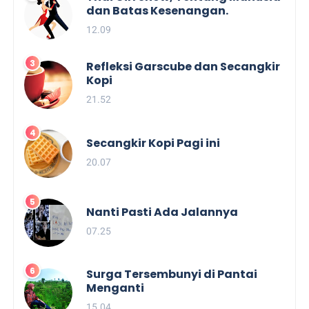
dan Batas Kesenangan.
12.09
Refleksi Garscube dan Secangkir
Kopi
21.52
Secangkir Kopi Pagi ini
20.07
Nanti Pasti Ada Jalannya
07.25
Surga Tersembunyi di Pantai
Menganti
15.04