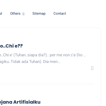
ut
Others
Sitemap
Contact
o..Chi e??
o..Chi e' (Tuhan..siapa dia?).. per me non c'e Dio ..
agiku..Tidak ada Tuhan). Dia men…
ejana Artifisialku