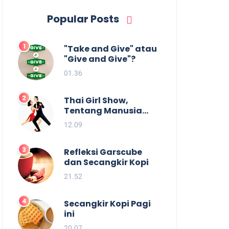
Popular Posts
"Take and Give" atau
"Give and Give"?
01.36
Thai Girl Show,
Tentang Manusia
dan Batas
12.09
Kesenangan.
Refleksi Garscube
dan Secangkir Kopi
21.52
Secangkir Kopi Pagi
ini
20.07