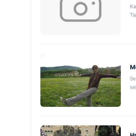
Ka
Ta
M
Se
se
H