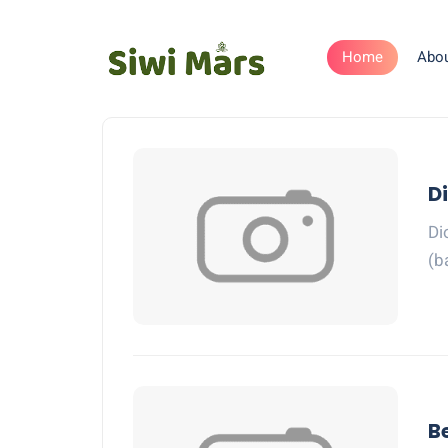
Home
Abo
Di
Di
(b
B