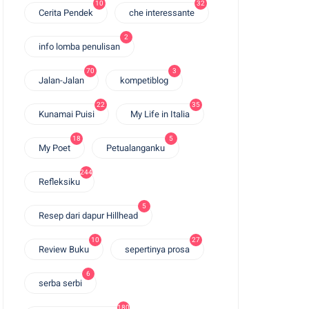
10
32
Cerita Pendek
che interessante
2
info lomba penulisan
70
3
Jalan-Jalan
kompetiblog
22
35
Kunamai Puisi
My Life in Italia
18
5
My Poet
Petualanganku
244
Refleksiku
5
Resep dari dapur Hillhead
10
27
Review Buku
sepertinya prosa
6
serba serbi
180