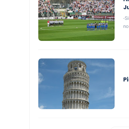
J
-S
no
Pi