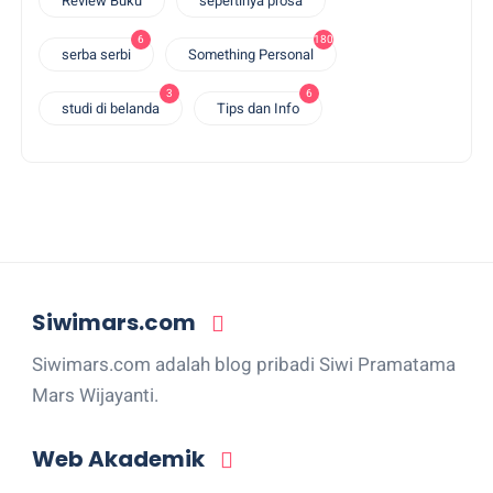
Review Buku
sepertinya prosa
6
180
serba serbi
Something Personal
3
6
studi di belanda
Tips dan Info
Siwimars.com
Siwimars.com adalah blog pribadi Siwi Pramatama
Mars Wijayanti.
Web Akademik