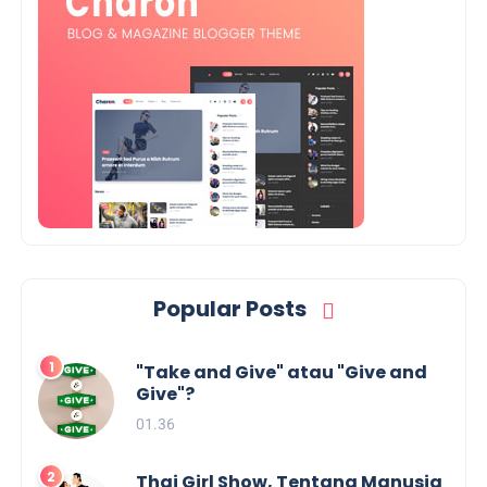
Popular Posts
"Take and Give" atau "Give and
Give"?
01.36
Thai Girl Show, Tentang Manusia