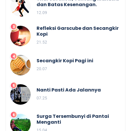
dan Batas Kesenangan.
12.09
Refleksi Garscube dan Secangkir
Kopi
21.52
Secangkir Kopi Pagi ini
20.07
Nanti Pasti Ada Jalannya
07.25
Surga Tersembunyi di Pantai
Menganti
15.04