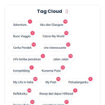
Tag Cloud
1
78
Adventure..
Aku dan Glasgow
5
10
Buon Viaggio
Calcio-My World
10
32
Cerita Pendek
che interessante
2
70
info lomba penulisan
Jalan-Jalan
3
22
kompetiblog
Kunamai Puisi
35
18
5
My Life in Italia
My Poet
Petualanganku
244
5
Refleksiku
Resep dari dapur Hillhead
10
27