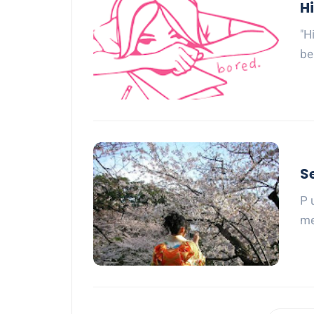
Hi
"H
be
S
P 
me