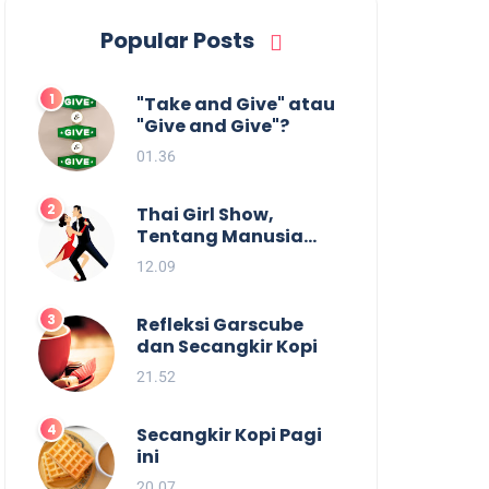
Popular Posts
"Take and Give" atau
"Give and Give"?
01.36
Thai Girl Show,
Tentang Manusia
dan Batas
12.09
Kesenangan.
Refleksi Garscube
dan Secangkir Kopi
21.52
Secangkir Kopi Pagi
ini
20.07