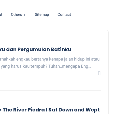
ut
Others
Sitemap
Contact
ku dan Pergumulan Batinku
rnahkah engkau bertanya kenapa jalan hidup ini atau
u yang harus kau tempuh? Tuhan..mengapa Eng…
y The River Piedra I Sat Down and Wept