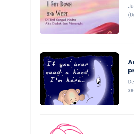
Ju
(D
A
p
De
se