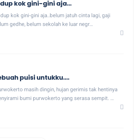
dup kok gini-gini aja...
idup kok gini-gini aja..belum jatuh cinta lagi, gaji
lum gedhe, belum sekolah ke luar negr…
ebuah puisi untukku....
urwokerto masih dingin, hujan gerimis tak hentinya
nyirami bumi purwokerto yang serasa sempit. …