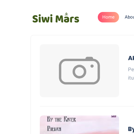
Home
Abo
A
Pe
it
B