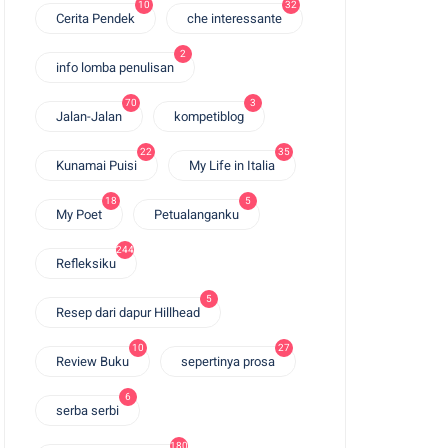
10
32
Cerita Pendek
che interessante
2
info lomba penulisan
70
3
Jalan-Jalan
kompetiblog
22
35
Kunamai Puisi
My Life in Italia
18
5
My Poet
Petualanganku
244
Refleksiku
5
Resep dari dapur Hillhead
10
27
Review Buku
sepertinya prosa
6
serba serbi
180