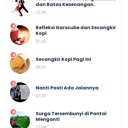
dan Batas Kesenangan.
12.09
Refleksi Garscube dan Secangkir
Kopi
21.52
Secangkir Kopi Pagi ini
20.07
Nanti Pasti Ada Jalannya
07.25
Surga Tersembunyi di Pantai
Menganti
15.04