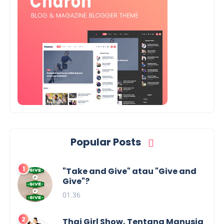
Popular Posts
"Take and Give" atau "Give and
Give"?
01.36
Thai Girl Show, Tentang Manusia