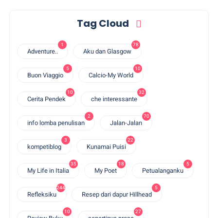
Tag Cloud
1
78
Adventure..
Aku dan Glasgow
5
10
Buon Viaggio
Calcio-My World
10
32
Cerita Pendek
che interessante
2
70
info lomba penulisan
Jalan-Jalan
3
22
kompetiblog
Kunamai Puisi
35
18
5
My Life in Italia
My Poet
Petualanganku
244
5
Refleksiku
Resep dari dapur Hillhead
10
27