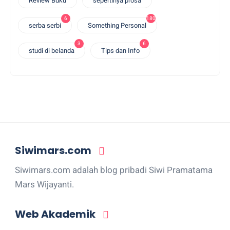
Review Buku
sepertinya prosa
6
180
serba serbi
Something Personal
3
6
studi di belanda
Tips dan Info
Siwimars.com
Siwimars.com adalah blog pribadi Siwi Pramatama
Mars Wijayanti.
Web Akademik