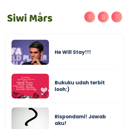
He Will Stay!!!
Bukuku udah terbit
looh:)
Rispondami! Jawab
aku!