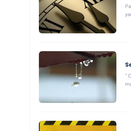
Pa
ya
S
“ 
ma