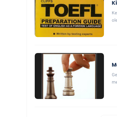
K
Ke
ol
M
Ge
me