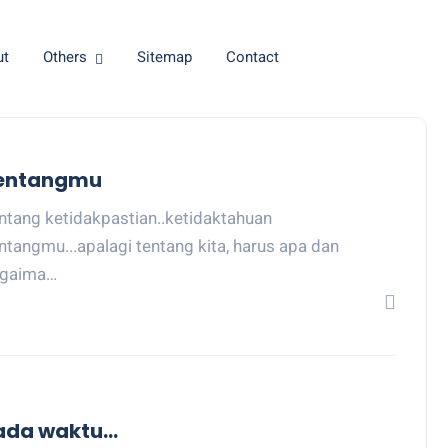
ut
Others
Sitemap
Contact
entangmu
ntang ketidakpastian..ketidaktahuan
ntangmu...apalagi tentang kita, harus apa dan
gaima…
ada waktu...