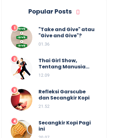
Popular Posts
"Take and Give" atau
"Give and Give"?
01.36
Thai Girl Show,
Tentang Manusia
dan Batas
12.09
Kesenangan.
Refleksi Garscube
dan Secangkir Kopi
21.52
Secangkir Kopi Pagi
ini
20.07