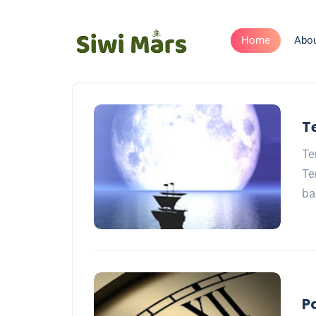
Home
Abo
T
Te
Te
ba
P