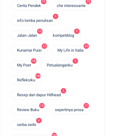
10
32
Cerita Pendek
che interessante
2
info lomba penulisan
70
3
Jalan-Jalan
kompetiblog
22
35
Kunamai Puisi
My Life in Italia
18
5
My Poet
Petualanganku
244
Refleksiku
5
Resep dari dapur Hillhead
10
27
Review Buku
sepertinya prosa
6
serba serbi
180