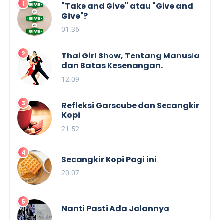
"Take and Give" atau "Give and
Give"?
01.36
Thai Girl Show, Tentang Manusia
dan Batas Kesenangan.
12.09
Refleksi Garscube dan Secangkir
Kopi
21.52
Secangkir Kopi Pagi ini
20.07
Nanti Pasti Ada Jalannya