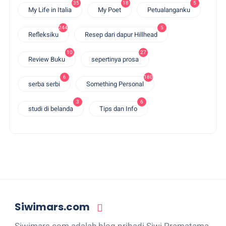
35
18
5
My Life in Italia
My Poet
Petualanganku
244
5
Refleksiku
Resep dari dapur Hillhead
10
27
Review Buku
sepertinya prosa
6
180
serba serbi
Something Personal
3
6
studi di belanda
Tips dan Info
Siwimars.com