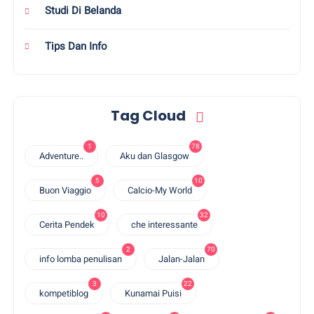
Studi Di Belanda
Tips Dan Info
Tag Cloud
1
78
Adventure..
Aku dan Glasgow
5
10
Buon Viaggio
Calcio-My World
10
32
Cerita Pendek
che interessante
2
70
info lomba penulisan
Jalan-Jalan
3
22
kompetiblog
Kunamai Puisi