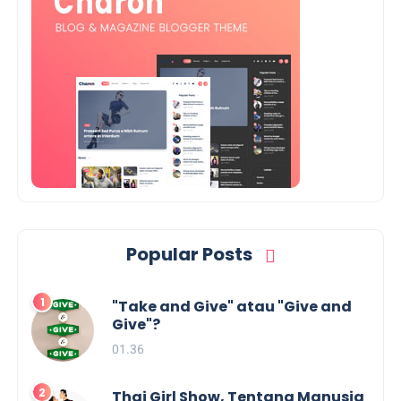
Popular Posts
"Take and Give" atau "Give and
Give"?
01.36
Thai Girl Show, Tentang Manusia