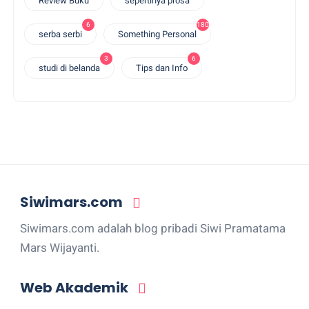
Review Buku
sepertinya prosa
6
180
serba serbi
Something Personal
3
6
studi di belanda
Tips dan Info
Siwimars.com
Siwimars.com adalah blog pribadi Siwi Pramatama
Mars Wijayanti.
Web Akademik