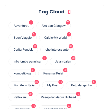
Tag Cloud
1
78
Adventure..
Aku dan Glasgow
5
10
Buon Viaggio
Calcio-My World
10
32
Cerita Pendek
che interessante
2
70
info lomba penulisan
Jalan-Jalan
3
22
kompetiblog
Kunamai Puisi
35
18
5
My Life in Italia
My Poet
Petualanganku
244
5
Refleksiku
Resep dari dapur Hillhead
10
27