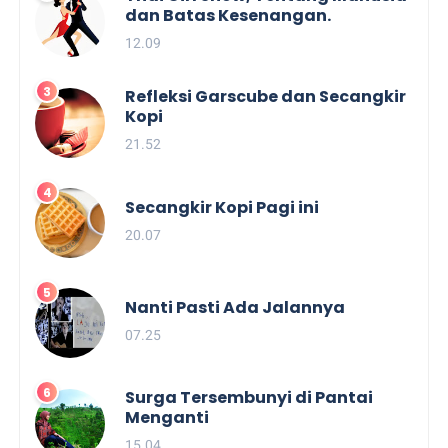
dan Batas Kesenangan.
12.09
Refleksi Garscube dan Secangkir
Kopi
21.52
Secangkir Kopi Pagi ini
20.07
Nanti Pasti Ada Jalannya
07.25
Surga Tersembunyi di Pantai
Menganti
15.04