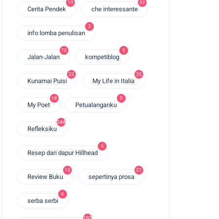
10
32
Cerita Pendek
che interessante
2
info lomba penulisan
70
3
Jalan-Jalan
kompetiblog
22
35
Kunamai Puisi
My Life in Italia
18
5
My Poet
Petualanganku
244
Refleksiku
5
Resep dari dapur Hillhead
10
27
Review Buku
sepertinya prosa
6
serba serbi
180