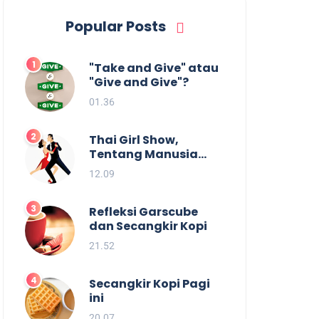
Popular Posts
"Take and Give" atau
"Give and Give"?
01.36
Thai Girl Show,
Tentang Manusia
dan Batas
12.09
Kesenangan.
Refleksi Garscube
dan Secangkir Kopi
21.52
Secangkir Kopi Pagi
ini
20.07