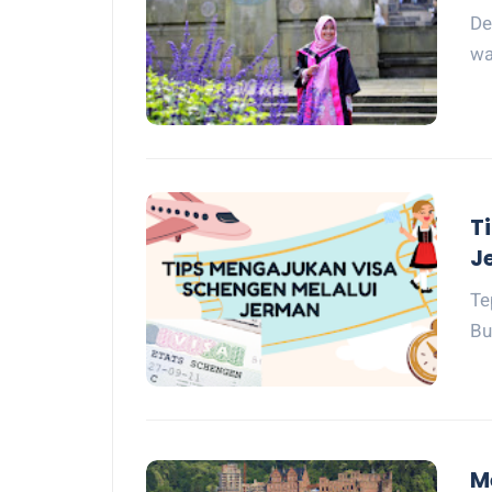
De
wa
Ti
J
Te
Bu
M