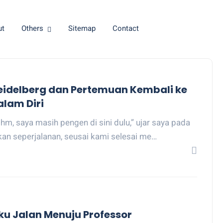
ut
Others
Sitemap
Contact
eidelberg dan Pertemuan Kembali ke
alam Diri
Uhm, saya masih pengen di sini dulu,” ujar saya pada
kan seperjalanan, seusai kami selesai me…
iku Jalan Menuju Professor