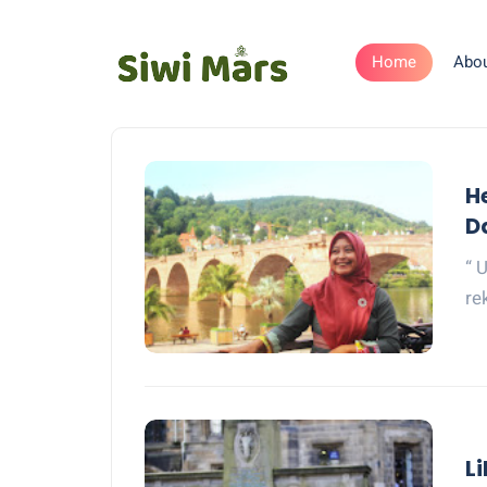
Home
Abo
H
D
“ 
re
L