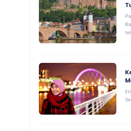
T
Pa
Ba
te
K
M
En
Se