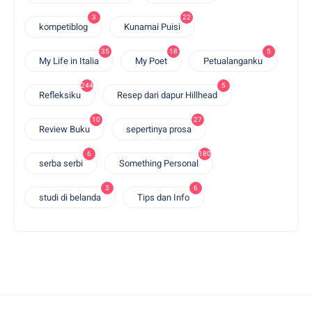
3
22
kompetiblog
Kunamai Puisi
35
18
5
My Life in Italia
My Poet
Petualanganku
244
5
Refleksiku
Resep dari dapur Hillhead
10
27
Review Buku
sepertinya prosa
6
180
serba serbi
Something Personal
3
6
studi di belanda
Tips dan Info