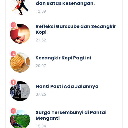
dan Batas Kesenangan.
12.09
Refleksi Garscube dan Secangkir
Kopi
21.52
Secangkir Kopi Pagi ini
20.07
Nanti Pasti Ada Jalannya
07.25
Surga Tersembunyi di Pantai
Menganti
15.04