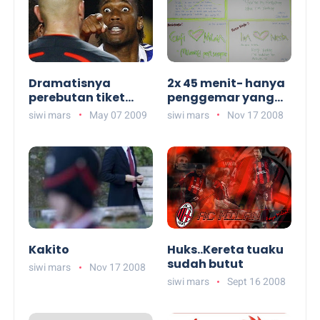
Dramatisnya
2x 45 menit- hanya
perebutan tiket
penggemar yang
final ke Roma
tau rasanya
siwi mars
May 07 2009
siwi mars
Nov 17 2008
Kakito
Huks..Kereta tuaku
sudah butut
siwi mars
Nov 17 2008
siwi mars
Sept 16 2008