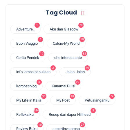
Tag Cloud
1
78
Adventure..
Aku dan Glasgow
5
10
Buon Viaggio
Calcio-My World
10
32
Cerita Pendek
che interessante
2
70
info lomba penulisan
Jalan-Jalan
3
22
kompetiblog
Kunamai Puisi
35
18
5
My Life in Italia
My Poet
Petualanganku
244
5
Refleksiku
Resep dari dapur Hillhead
10
27
Review Buku
sepertinya prosa