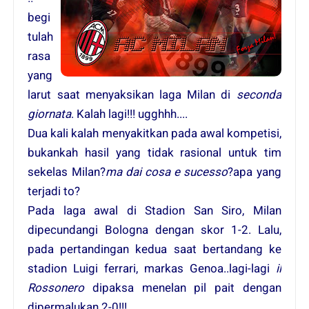
begi
tulah
rasa
yang
larut saat menyaksikan laga Milan di
seconda
giornata
. Kalah lagi!!! ugghhh....
Dua kali kalah menyakitkan pada awal kompetisi,
bukankah hasil yang tidak rasional untuk tim
sekelas Milan?
ma dai cosa e sucesso
?apa yang
terjadi to?
Pada laga awal di Stadion San Siro, Milan
dipecundangi Bologna dengan skor 1-2. Lalu,
pada pertandingan kedua saat bertandang ke
stadion Luigi ferrari, markas Genoa..lagi-lagi
il
Rossonero
dipaksa menelan pil pait dengan
dipermalukan 2-0!!!