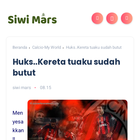
Beranda
Calcio-My World
Huks..Kereta tuaku sudah butut
Huks..Kereta tuaku sudah
butut
siwi mars
08.15
Men
yesa
kkan
!!