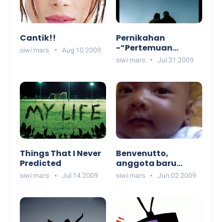
Cantik!!
Pernikahan
-“Pertemuan
siwi mars
Aug 10 2009
Kembali”-
siwi mars
Jul 31 2009
Things That I Never
Benvenutto,
Predicted
anggota baru
Milanisti!
siwi mars
Jul 14 2009
siwi mars
Jun 02 2009