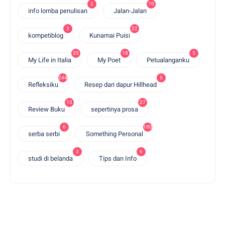
2
70
info lomba penulisan
Jalan-Jalan
3
22
kompetiblog
Kunamai Puisi
35
18
5
My Life in Italia
My Poet
Petualanganku
244
5
Refleksiku
Resep dari dapur Hillhead
10
27
Review Buku
sepertinya prosa
6
180
serba serbi
Something Personal
3
6
studi di belanda
Tips dan Info