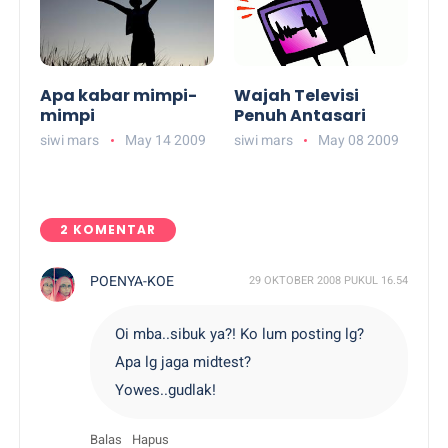
Apa kabar mimpi-
Wajah Televisi
mimpi
Penuh Antasari
siwi mars
May 14 2009
siwi mars
May 08 2009
2 KOMENTAR
POENYA-KOE
29 OKTOBER 2008 PUKUL 16.54
Oi mba..sibuk ya?! Ko lum posting lg?
Apa lg jaga midtest?
Yowes..gudlak!
Balas
Hapus