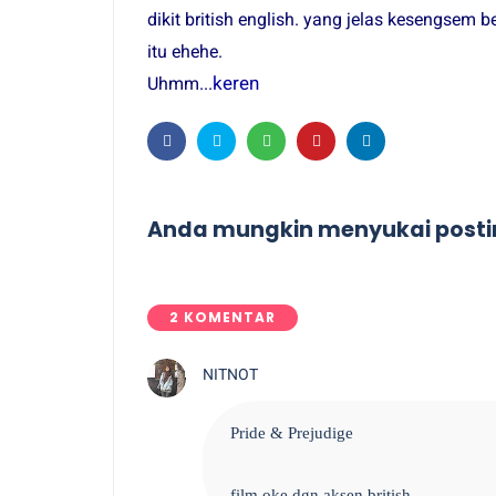
dikit british english. yang jelas kesengse
itu ehehe.
keren
Uhmm...
Anda mungkin menyukai postin
2 KOMENTAR
NITNOT
Pride & Prejudige
film oke dgn aksen british