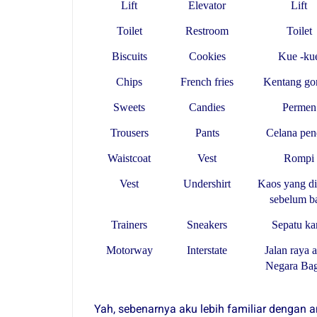
Lift
Elevator
Lift
Toilet
Restroom
Toilet
Biscuits
Cookies
Kue -ku
Chips
French fries
Kentang go
Sweets
Candies
Permen
Trousers
Pants
Celana pen
Waistcoat
Vest
Rompi
Vest
Undershirt
Kaos yang di
sebelum b
Trainers
Sneakers
Sepatu ka
Motorway
Interstate
Jalan raya a
Negara Ba
Yah, sebenarnya aku lebih familiar dengan am