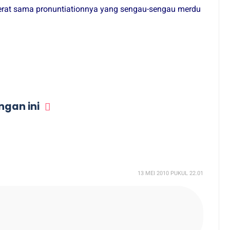
m berat sama pronuntiationnya yang sengau-sengau merdu
gan ini
13 MEI 2010 PUKUL 22.01