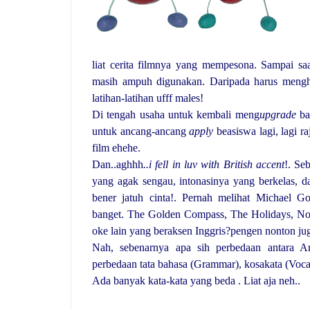
liat cerita filmnya yang mempesona. Sampai saa
masih ampuh digunakan. Daripada harus mengha
latihan-latihan ufff males!
Di tengah usaha untuk kembali meng
upgrade
ba
untuk ancang-ancang
apply
beasiswa lagi, lagi 
film ehehe.
Dan..aghhh
..i fell in luv with British accent
!. Se
yang agak sengau, intonasinya yang berkelas, dan
bener jatuh cinta!. Pernah melihat Michael 
banget. The Golden Compass, The Holidays, Nothi
oke lain yang beraksen Inggris?pengen nonton jug
Nah, sebenarnya apa sih perbedaan antara A
perbedaan tata bahasa (Grammar), kosakata (Voca
Ada
banyak kata-kata yang beda . Liat aja neh..