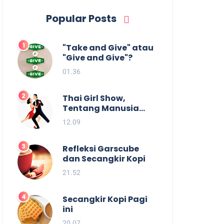
Popular Posts
"Take and Give" atau
"Give and Give"?
01.36
Thai Girl Show,
Tentang Manusia
dan Batas
12.09
Kesenangan.
Refleksi Garscube
dan Secangkir Kopi
21.52
Secangkir Kopi Pagi
ini
20.07