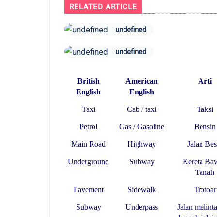
RELATED ARTICLE
undefined
undefined
British
American
Arti
English
English
Taxi
Cab / taxi
Taksi
Petrol
Gas / Gasoline
Bensin
Main Road
Highway
Jalan Bes
Underground
Subway
Kereta Ba
Tanah
Pavement
Sidewalk
Trotoar
Subway
Underpass
Jalan melinta