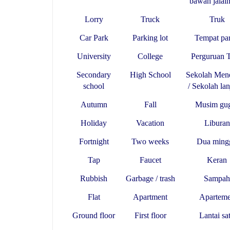
bawah jalain
Lorry
Truck
Truk
Car Park
Parking lot
Tempat par
University
College
Perguruan T
Secondary
High School
Sekolah Men
school
/ Sekolah lan
Autumn
Fall
Musim gu
Holiday
Vacation
Liburan
Fortnight
Two weeks
Dua ming
Tap
Faucet
Keran
Rubbish
Garbage / trash
Sampah
Flat
Apartment
Apartem
Ground floor
First floor
Lantai sa