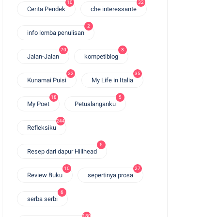
10
32
Cerita Pendek
che interessante
2
info lomba penulisan
70
3
Jalan-Jalan
kompetiblog
22
35
Kunamai Puisi
My Life in Italia
18
5
My Poet
Petualanganku
244
Refleksiku
5
Resep dari dapur Hillhead
10
27
Review Buku
sepertinya prosa
6
serba serbi
180