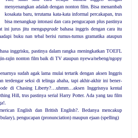
menyenangkan adalah dengan nonton film. Bisa menambah
kosakata baru, terutama kata-kata informal percakapan, trus
bisa menangkap intonasi dan cara pengucapan plus pastinya
t ini jurus jitu meng
upgrade
bahasa inggris dengan cara itu
dapi buku nan tebal berisi rumus-tumus gramatika ataupun
hasa inggrisku, pastinya dalam rangka meningkatkan TOEFL
rajin-rajin nonton film baik di TV ataupun nyewa/nebeng/ngopy
benarnya sudah agak lama mulai tertarik dengan aksen Inggris
 terdengar seksi di telinga ahaha, tapi akhir-akhir ini bener-
Goode di Chasing
Liberty
?…uhmm…aksen Inggrisnya kental
ng Hill, trus pastinya serial Harry Potter.
Ada
yang tau film
a!.
merican English dan British English?. Bedanya mencakup
bulary), pengucapan (pronunciation) maupun ejaan (spelling)