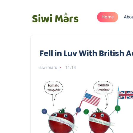
Home
Abo
Fell in Luv With British 
siwi mars
11.14