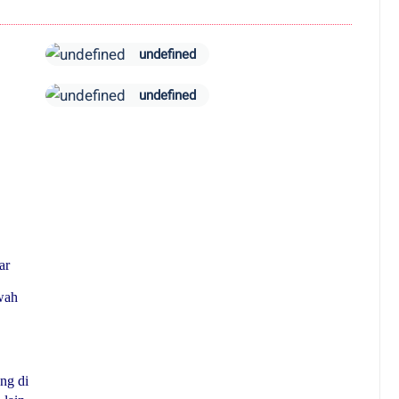
undefined
undefined
ar
wah
ng di