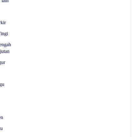
 lain
kir
ingi
engah
jutan
gur
gu
en
tu