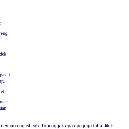
e
reng
dek
pakai
aju
ret
ntar
gian
erican english sih. Tapi nggak apa-apa juga tahu dikit-