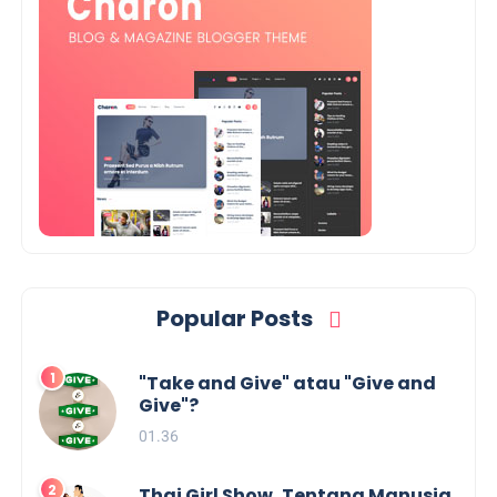
Popular Posts
"Take and Give" atau "Give and
Give"?
01.36
Thai Girl Show, Tentang Manusia