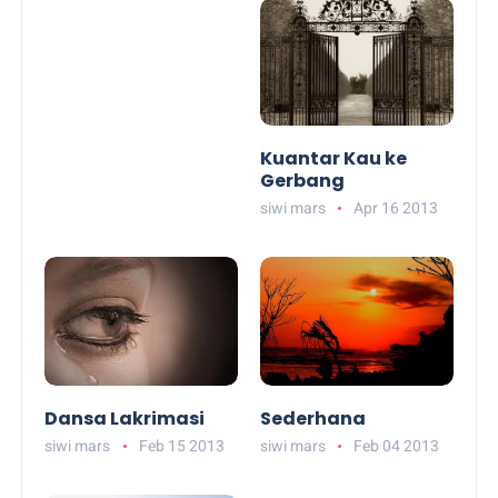
Kuantar Kau ke
Gerbang
siwi mars
Apr 16 2013
Dansa Lakrimasi
Sederhana
siwi mars
Feb 15 2013
siwi mars
Feb 04 2013