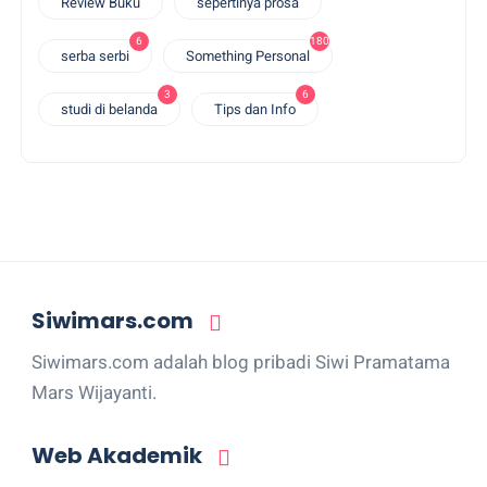
Review Buku
sepertinya prosa
6
180
serba serbi
Something Personal
3
6
studi di belanda
Tips dan Info
Siwimars.com
Siwimars.com adalah blog pribadi Siwi Pramatama
Mars Wijayanti.
Web Akademik