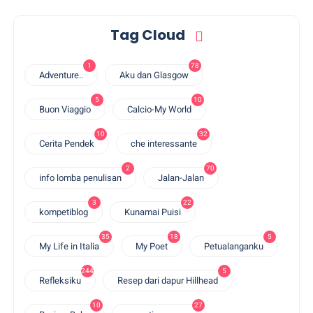
Tag Cloud
1
78
Adventure..
Aku dan Glasgow
5
10
Buon Viaggio
Calcio-My World
10
32
Cerita Pendek
che interessante
2
70
info lomba penulisan
Jalan-Jalan
3
22
kompetiblog
Kunamai Puisi
35
18
5
My Life in Italia
My Poet
Petualanganku
244
5
Refleksiku
Resep dari dapur Hillhead
10
27