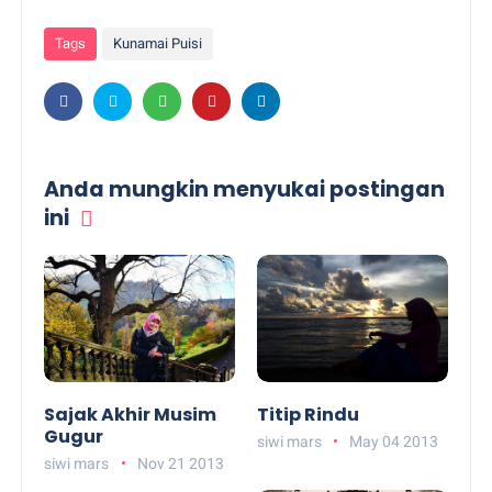
Tags
Kunamai Puisi
Anda mungkin menyukai postingan
ini
Sajak Akhir Musim
Titip Rindu
Gugur
siwi mars
May 04 2013
siwi mars
Nov 21 2013