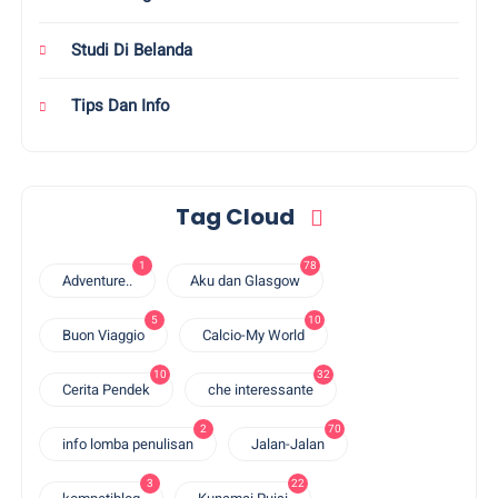
Studi Di Belanda
Tips Dan Info
Tag Cloud
1
78
Adventure..
Aku dan Glasgow
5
10
Buon Viaggio
Calcio-My World
10
32
Cerita Pendek
che interessante
2
70
info lomba penulisan
Jalan-Jalan
3
22