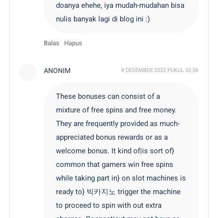
doanya ehehe, iya mudah-mudahan bisa
nulis banyak lagi di blog ini :)
Balas
Hapus
ANONIM
8 DESEMBER 2022 PUKUL 02.06
These bonuses can consist of a
mixture of free spins and free money.
They are frequently provided as much-
appreciated bonus rewards or as a
welcome bonus. It kind of|is sort of}
common that gamers win free spins
while taking part in} on slot machines is
ready to}
빅카지노
trigger the machine
to proceed to spin with out extra