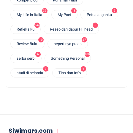
kompetiblog
Kunamai Puisi
35
18
5
My Life in Italia
My Poet
Petualanganku
244
5
Refleksiku
Resep dari dapur Hillhead
10
27
Review Buku
sepertinya prosa
6
180
serba serbi
Something Personal
3
6
studi di belanda
Tips dan Info
Siwimars.com