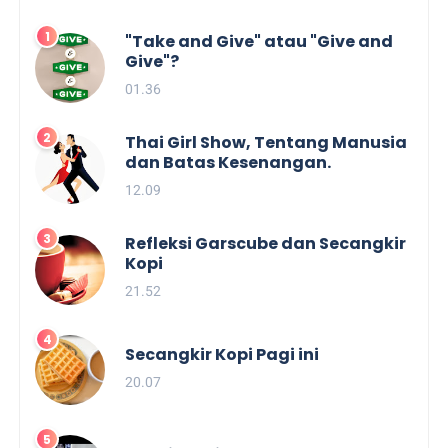
"Take and Give" atau "Give and
Give"?
01.36
Thai Girl Show, Tentang Manusia
dan Batas Kesenangan.
12.09
Refleksi Garscube dan Secangkir
Kopi
21.52
Secangkir Kopi Pagi ini
20.07