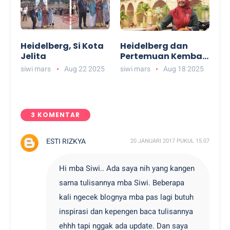
Heidelberg, Si Kota
Heidelberg dan
Jelita
Pertemuan Kembali
ke Dalam Diri
siwi mars
Aug 22 2025
siwi mars
Aug 18 2025
3 KOMENTAR
ESTI RIZKYA
20 JANUARI 2017 PUKUL 15.07
Hi mba Siwi.. Ada saya nih yang kangen
sama tulisannya mba Siwi. Beberapa
kali ngecek blognya mba pas lagi butuh
inspirasi dan kepengen baca tulisannya
ehhh tapi nggak ada update. Dan saya